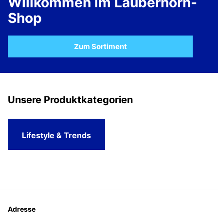
Willkommen im Lauberhorn-
Shop
Zum Sortiment
homepage
Unsere Produktkategorien
Lifestyle & Trends
Footer
Adresse